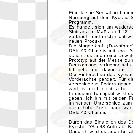
Eine kleine Sensation habe
Nürnberg auf dem Kyosho S
Programm.
Es handelt sich um wudersc
Slotcars im Maßstab 1:43. 
verbracht und mich nicht wi
neuen Produkt.
Die Magnetkraft (Downforc
DSlot43 Chassis mit zwei S
scheint es auch eine Downf
Prototyp auf der Messe zu 
Deutschland verfügbar sein 
Ich gehe aber davon aus.
Die Hinterachse des Kyosho 
Vorderachse pendelt. Für di
verschiedene Federn geben. 
wird, ist noch nicht sicher.
In diesem Tuningset wird e
geben. Ich bin mit beiden 
immensen Unterschied zum s
diese hohe Preformanc war 
DSlot43 Chassis.
Durch das Einstellen des D
Kyosho DSlot43 Auto auf Ba
Dadurch wird es auch für a