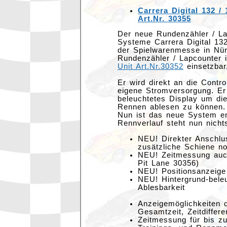
Carrera Digital 132 /
Art.Nr. 30355
Der neue Rundenzähler / La
Systeme Carrera Digital 132
der Spielwarenmesse in Nürn
Rundenzähler / Lapcounter i
Unit Art.Nr.30352
einsetzbar
Er wird direkt an die Contr
eigene Stromversorgung. Er 
beleuchtetes Display um di
Rennen ablesen zu können.
Nun ist das neue System e
Rennverlauf steht nun nich
NEU! Direkter Anschlus
zusätzliche Schiene no
NEU! Zeitmessung auch
Pit Lane 30356)
NEU! Positionsanzeige
NEU! Hintergrund-beleu
Ablesbarkeit
Anzeigemöglichkeiten d
Gesamtzeit, Zeitdiffe
Zeitmessung für bis z